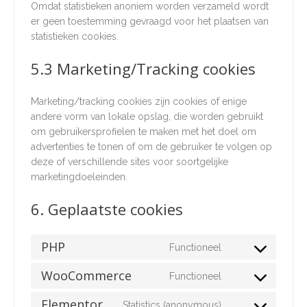
Omdat statistieken anoniem worden verzameld wordt
er geen toestemming gevraagd voor het plaatsen van
statistieken cookies.
5.3 Marketing/Tracking cookies
Marketing/tracking cookies zijn cookies of enige
andere vorm van lokale opslag, die worden gebruikt
om gebruikersprofielen te maken met het doel om
advertenties te tonen of om de gebruiker te volgen op
deze of verschillende sites voor soortgelijke
marketingdoeleinden.
6. Geplaatste cookies
PHP
Functioneel
Consent
to
WooCommerce
Functioneel
Consent
service
to
php
Elementor
Statistics (anonymous)