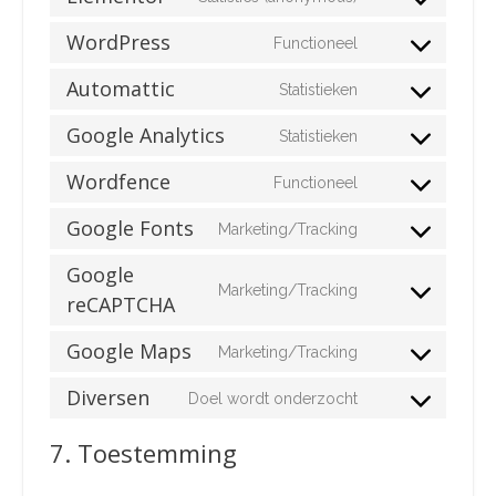
Consent
service
to
woocommerce
WordPress
Functioneel
Consent
service
to
elementor
Automattic
Statistieken
Consent
service
to
wordpress
Google Analytics
Statistieken
Consent
service
to
automattic
Wordfence
Functioneel
Consent
service
to
google-
Google Fonts
Marketing/Tracking
Consent
service
analytics
to
wordfence
Google
service
Marketing/Tracking
reCAPTCHA
Consent
google-
to
fonts
Google Maps
service
Marketing/Tracking
Consent
google-
to
Diversen
Doel wordt onderzocht
recaptcha
Consent
service
to
google-
7. Toestemming
service
maps
diversen