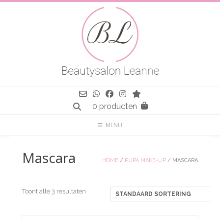
Spring
naar
inhoud
0 producten
MENU
Mascara
HOME
/
PUPA MAKE-UP
/ MASCARA
Toont alle 3 resultaten