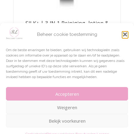
SILK+ | 3 IN 1 Reiniging, lotion &
make-up remover
Beheer cookie toestemming
€
39,95
Om de beste ervaringen te bieden, gebruiken wij technologieën zoals
TOEVOEGEN AAN WINKELWAGEN
cookies om informatie over je apparaat op te slaan en/of te raadplegen.
Door in te stemmen met deze technologieën kunnen wij gegevens zoals
surfgedrag of unieke ID's op deze site verwerken. Als je geen
toestemming geeft of uw toestemming intrekt, kan dit een nadelige
invloed hebben op bepaalde functies en mogelijkheden.
Accepteren
Weigeren
Bekijk voorkeuren
ALGEMENE VOORWAARDEN – BEAUTYSALON LEANNE
PRIVACYVERKLARING BEAUTYSALON LEANNE