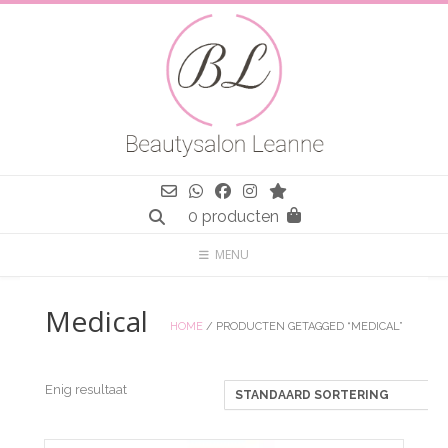
Spring
naar
inhoud
0 producten
MENU
Medical
HOME
/ PRODUCTEN GETAGGED “MEDICAL”
Enig resultaat