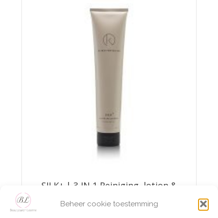
SILK+ | 3 IN 1 Reiniging, lotion &
make-up remover
Beheer cookie toestemming
€
39,95