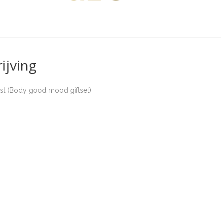
ijving
est (Body good mood giftset)