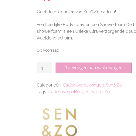
Geef de producten van Sen&Zo cadeau!
Een heerlijke Bodyspray en een Showerfoam De b
showerfoam is een unieke ultra verzorgende douch
weelderig schuim.
Op voorraad
Cadeaubox
Toevoegen aan winkelwagen
Bodyspray
&
Categorieën:
Cadeauverpakkingen
,
Sen&Zo
Showerfoam
Tags:
Cadeauverpakkingen
,
Sen & Zo
-
Forest
aantal