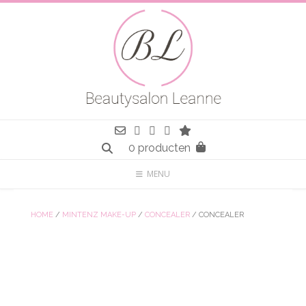
Spring
naar
inhoud
0 producten
MENU
HOME
/
MINTENZ MAKE-UP
/
CONCEALER
/ CONCEALER