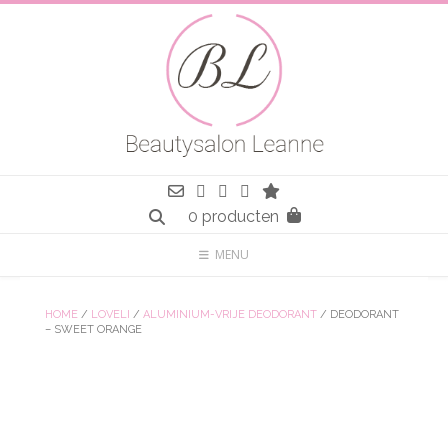
Spring
naar
inhoud
0 producten
MENU
HOME
/
LOVELI
/
ALUMINIUM-VRIJE DEODORANT
/ DEODORANT
– SWEET ORANGE