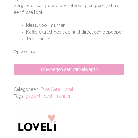
zorgt voor een goede doorbloeding en geeft je huid
een frisse look.
Ideaal voor mannen.
Koffie-extract geeft de huid direct een oppepper.
Trekt snel in.
Op voorraad
Face
Toevoegen aan winkelwagen
Cream
Men
aantal
Categorieën:
Face Care
,
Loveli
Tags:
gezicht
,
loveli
,
mannen