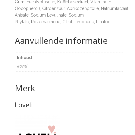
Gum
,
Eucalyptusolie
,
Koffiebesextract
,
Vitamine E
(Tocopherol)
,
Citroenzuur
,
Abrikozenpitolie
,
Natriumlactaat
,
S
Anisate
,
Sodium Levulinate
,
Sodium
Phytate
,
Rozemarijnolie
,
Citral
,
Limonene
,
Linalool
.
Aanvullende informatie
Inhoud
50ml
Merk
Loveli