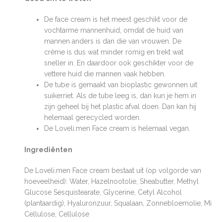
De face cream is het meest geschikt voor de
vochtarme mannenhuid, omdat de huid van
mannen anders is dan die van vrouwen. De
crème is dus wat minder romig en trekt wat
sneller in. En daardoor ook geschikter voor de
vettere huid die mannen vaak hebben.
De tube is gemaakt van bioplastic gewonnen uit
suikerriet. Als de tube leeg is, dan kun je hem in
zijn geheel bij het plastic afval doen. Dan kan hij
helemaal gerecycled worden.
De Loveli.men Face cream is helemaal vegan.
Ingrediënten
De Loveli.men Face cream bestaat uit (op volgorde van
hoeveelheid):
Water
,
Hazelnootolie
,
Sheabutter
,
Methyl
Glucose Sesquistearate
,
Glycerine
,
Cetyl Alcohol
(plantaardig)
,
Hyaluronzuur
,
Squalaan
,
Zonnebloemolie
,
Micro
Cellulose
,
Cellulose