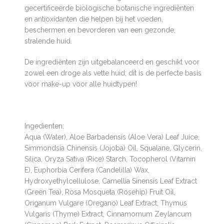
gecertificeerde biologische botanische ingrediënten
en antioxidanten die helpen bij het voeden,
beschermen en bevorderen van een gezonde,
stralende huid.
De ingrediënten zijn uitgebalanceerd en geschikt voor
zowel een droge als vette huid; dit is de perfecte basis
voor make-up voor alle huidtypen!
Ingedienten:
Aqua (Water), Aloe Barbadensis (Aloe Vera) Leaf Juice,
Simmondsia Chinensis (Jojoba) Oil, Squalane, Glycerin,
Silica, Oryza Sativa (Rice) Starch, Tocopherol (Vitamin
E), Euphorbia Cerifera (Candelilla) Wax,
Hydroxyethylcellulose, Camellia Sinensis Leaf Extract
(Green Tea), Rosa Mosqueta (Rosehip) Fruit Oil,
Origanum Vulgare (Oregano) Leaf Extract, Thymus
Vulgaris (Thyme) Extract, Cinnamomum Zeylancum