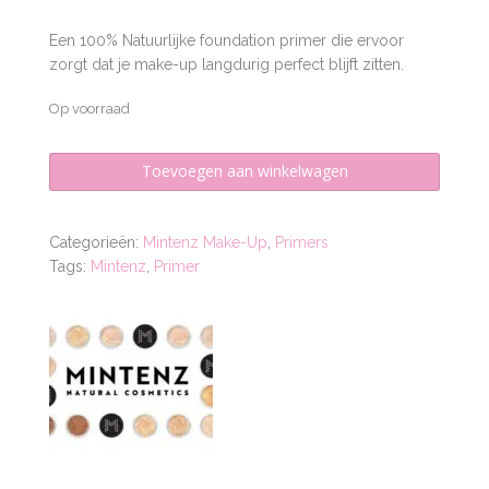
Een 100% Natuurlijke foundation primer die ervoor
zorgt dat je make-up langdurig perfect blijft zitten.
Op voorraad
Natural
Toevoegen aan winkelwagen
Flawless
Face
Primer
Categorieën:
Mintenz Make-Up
,
Primers
aantal
Tags:
Mintenz
,
Primer