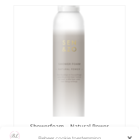
Showerfoam – Natural Power
Beheer cookie toestemming