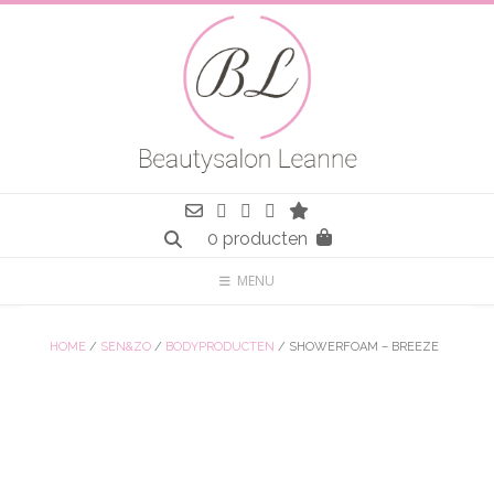
Spring
naar
inhoud
0 producten
MENU
HOME
/
SEN&ZO
/
BODYPRODUCTEN
/ SHOWERFOAM – BREEZE