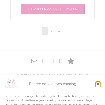
TOEVOEGEN AAN WINKELWAGEN
1
2
→
ALGEMENE VOORWAARDEN – BEAUTYSALON LEANNE
PRIVACYVERKLARING BEAUTYSALON LEANNE
Beheer cookie toestemming
COOKIEBELEID (EU)
Om de beste ervaringen te bieden, gebruiken wij technologieën zoals
cookies om informatie over je apparaat op te slaan en/of te raadplegen.
Door in te stemmen met deze technologieën kunnen wij gegevens zoals