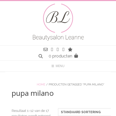
Spring
naar
inhoud
0 producten
MENU
HOME
/ PRODUCTEN GETAGGED “PUPA MILANO”
pupa milano
Resultaat 1–12 van de 17
resultaten wordt getoond