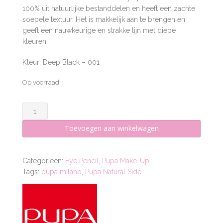
100% uit natuurlijke bestanddelen en heeft een zachte
soepele textuur. Het is makkelijk aan te brengen en
geeft een nauwkeurige en strakke lijn met diepe
kleuren.
Kleur: Deep Black – 001
Op voorraad
EYE
PENCIL
Toevoegen aan winkelwagen
-
DEEP
BLACK
Categorieën:
Eye Pencil
,
Pupa Make-Up
-
Tags:
pupa milano
,
Pupa Natural Side
001
aantal