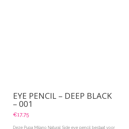
EYE PENCIL – DEEP BLACK
– 001
€
17,75
Deze Pupa Milano Natural Side eye pencil bestaat voor