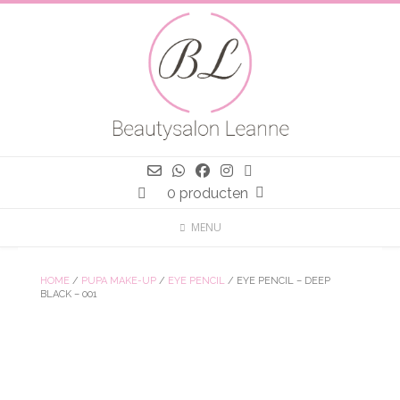
Spring
naar
inhoud
0 producten
MENU
HOME
/
PUPA MAKE-UP
/
EYE PENCIL
/ EYE PENCIL – DEEP
BLACK – 001