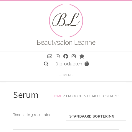
Spring
naar
inhoud
0 producten
MENU
Serum
HOME
/ PRODUCTEN GETAGGED “SERUM”
Toont alle 3 resultaten