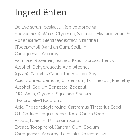
Ingrediënten
De Eye serum bestaat uit (op volgorde van
hoeveelheid):
Water
,
Glycerine
,
Squalaan
,
Hyaluronzuur
,
Phosp
Rozenextract
,
Gierstzaadextract
,
Vitamine E
(Tocopherol)
,
Xanthan Gum
,
Sodium
Carrageenan
,
Ascorbyl
Palmitate
,
Rozemarijnextract
,
Kaliumsorbaat
,
Benzyl
Alcohol
,
Dehydroacetic Acid
,
Alcohol
(graan)
,
Caprylic/Capric Triglyceride
,
Soy
Acid
,
Zonnebloemolie
,
Citroenzuur
,
Tanninezuur
,
Phenethyl
Alcohol
,
Sodium Benzoate
,
Zeezout
.
INCI:
Aqua
,
Glycerin
,
Squalane
,
Sodium
Hyaluronate/Hyaluronic
Acid
,
Phosphatidylcholine
,
Carthamus Tinctorius Seed
Oil
,
Codium Fragile Extract
,
Rosa Canina Seed
Extract
,
Panicum Miliaceum Seed
Extract
,
Tocopherol
,
Xanthan Gum
,
Sodium
Carrageenan
,
Ascorbyl Palmitate
,
Rosemarinus