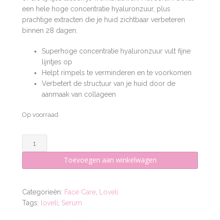
een hele hoge concentratie hyaluronzuur, plus
prachtige extracten die je huid zichtbaar verbeteren
binnen 28 dagen.
Superhoge concentratie hyaluronzuur vult fijne
lijntjes op
Helpt rimpels te verminderen en te voorkomen
Verbetert de structuur van je huid door de
aanmaak van collageen
Op voorraad
Eye
serum
Toevoegen aan winkelwagen
aantal
Categorieën:
Face Care
,
Loveli
Tags:
loveli
,
Serum