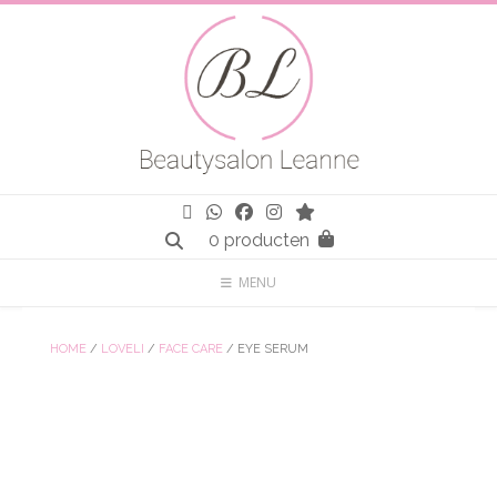
Spring
naar
inhoud
0 producten
MENU
HOME
/
LOVELI
/
FACE CARE
/ EYE SERUM