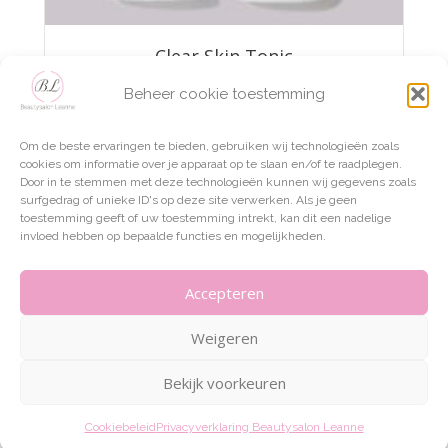
Clear Skin Tonic
Beheer cookie toestemming
€
35,95
Om de beste ervaringen te bieden, gebruiken wij technologieën zoals
TOEVOEGEN AAN WINKELWAGEN
cookies om informatie over je apparaat op te slaan en/of te raadplegen.
Door in te stemmen met deze technologieën kunnen wij gegevens zoals
surfgedrag of unieke ID's op deze site verwerken. Als je geen
toestemming geeft of uw toestemming intrekt, kan dit een nadelige
invloed hebben op bepaalde functies en mogelijkheden.
Accepteren
Weigeren
Bekijk voorkeuren
ALGEMENE VOORWAARDEN – BEAUTYSALON LEANNE
PRIVACYVERKLARING BEAUTYSALON LEANNE
Cookiebeleid
Privacyverklaring Beautysalon Leanne
COOKIEBELEID (EU)