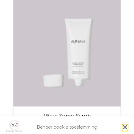
Micro Super Scrub
Beheer cookie toestemming
€
50,95