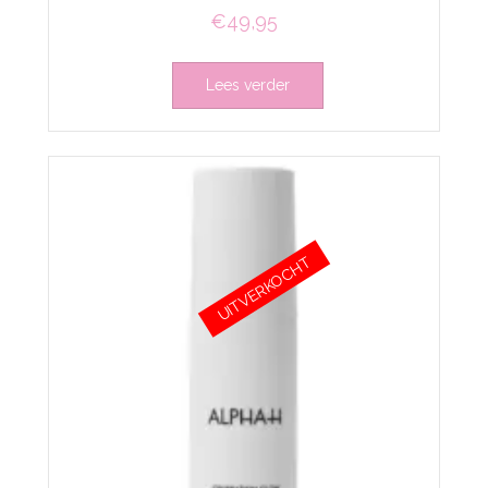
€
49,95
Lees verder
UITVERKOCHT