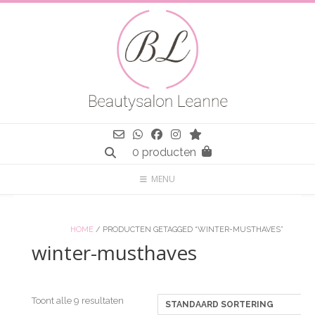
Spring
naar
inhoud
0 producten
MENU
HOME
/ PRODUCTEN GETAGGED “WINTER-MUSTHAVES”
winter-musthaves
Toont alle 9 resultaten