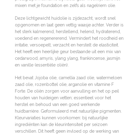
mixen met je foundation en zelfs als nagelriem olie.
Deze lichtgewicht huidolie is zijdezacht, wordt snel
opgenomen en laat geen vettig waasje achter. Verder is
het sterk kalmerend, herstellend, helend, hydraterend,
voedend en regenererend. Vermindert het roodheid en
irritatie, versoepelt, verzacht en herstelt de elasticiteit.
Het heeft een heerlijke geur bestaande uit een mix van
cedarwood, amyris, ylang ylang, frankincense, jasmijn
en vanille (essentiële oliën).
Het bevat Jojoba olie, camellia zaad olie, watermeloen
zaad olie, rozenbottel olie, arganolie en vitamine F
Forte. De oliën zorgen voor aanvulling en het op peil
houden van huideigen vetten; essentieel voor het
herstel en behoud van een goed werkende
huidbarrière. Geformuleerd met natuurlijke pigmenten.
Kleurvariaties kunnen voorkomen: bij natuurlijke
ingrediënten kan de kleurintensiteit per seizoen
verschillen. Dit heeft geen invloed op de werking van