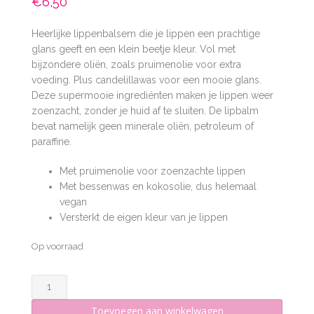
€
6,50
Heerlijke lippenbalsem die je lippen een prachtige
glans geeft en een klein beetje kleur. Vol met
bijzondere oliën, zoals pruimenolie voor extra
voeding. Plus candelillawas voor een mooie glans.
Deze supermooie ingrediënten maken je lippen weer
zoenzacht, zonder je huid af te sluiten. De lipbalm
bevat namelijk geen minerale oliën, petroleum of
paraffine.
Met pruimenolie voor zoenzachte lippen
Met bessenwas en kokosolie, dus helemaal
vegan
Versterkt de eigen kleur van je lippen
Op voorraad
Lipbalm
Plum
Toevoegen aan winkelwagen
aantal