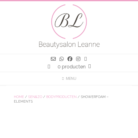
Spring
naar
inhoud
0 producten
MENU
HOME
/
SEN&ZO
/
BODYPRODUCTEN
/ SHOWERFOAM –
ELEMENTS