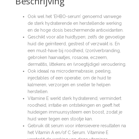
Beschrijving
Ook wel het ‘EHBO-serum’ genoemd vanwege
de sterk hydraterende en herstellende werking
en de hoge dosis beschermende antioxidanten.
Geschikt voor alle huidtypen; zelfs de gevoelige
huid die geïrriteerd, gestrest of verzwakt is. En
een must-have bij roodheid, (zon)verbranding,
gebroken haarvaatjes, rosacea, eczeem,
dermatitis, littekens en (vroegtijdige) veroudering.
Ook ideaal na microdermabrasie, peeling,
injectables of een operatie; om de huid te
kalmeren, verzorgen en sneller te helpen
herstellen.
Vitamine E werkt sterk hydraterend, vermindert
roodheid, irritatie en ontstekingen en geeft het
huideigen immuunsysteem een boost, zodat je
huid weer tegen een stootje kan.
Gebruik dit serum voor intensievere resultaten na
het Vitamin A en/of C Serum. Vitamine E