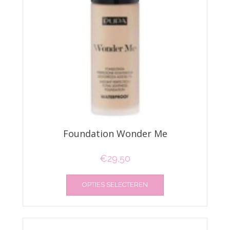
Foundation Wonder Me
€
29,50
Dit
OPTIES SELECTEREN
product
heeft
meerdere
variaties.