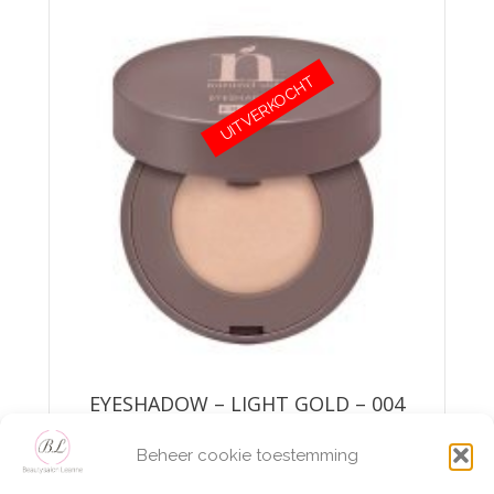
Deze
optie
kan
gekozen
UITVERKOCHT
worden
op
de
productpagina
EYESHADOW – LIGHT GOLD – 004
Beheer cookie toestemming
€
17,75