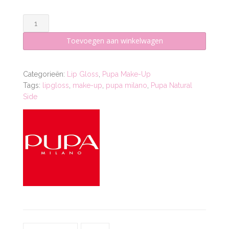
LIPGLOSS
LIGHT
Toevoegen aan winkelwagen
ROSE
-
001
Categorieën:
Lip Gloss
,
Pupa Make-Up
aantal
Tags:
lipgloss
,
make-up
,
pupa milano
,
Pupa Natural
Side